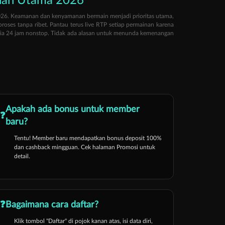
ihan Utama 2026
n 2026. Keamanan dan kenyamanan bermain menjadi prioritas utama,
roses tanpa ribet. Pantau terus live RTP setiap permainan karena
sedia 24 jam nonstop. Tidak ada alasan untuk menunda kemenangan
Apakah ada bonus untuk member
baru?
Tentu! Member baru mendapatkan bonus deposit 100%
dan cashback mingguan. Cek halaman Promosi untuk
detail.
Bagaimana cara daftar?
Klik tombol "Daftar" di pojok kanan atas, isi data diri,