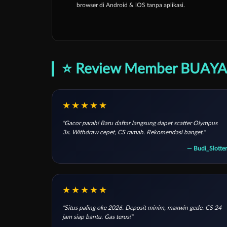
browser di Android & iOS tanpa aplikasi.
⭐ Review Member BUAY
★★★★★
"Gacor parah! Baru daftar langsung dapet scatter Olympus
3x. Withdraw cepet, CS ramah. Rekomendasi banget."
Budi_Slotter
★★★★★
"Situs paling oke 2026. Deposit minim, maxwin gede. CS 24
jam siap bantu. Gas terus!"