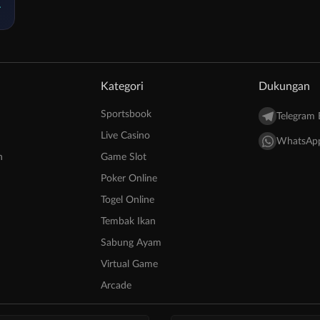
Kategori
Dukungan
Sportsbook
Telegram
Live Casino
WhatsAp
n
Game Slot
Poker Online
Togel Online
Tembak Ikan
Sabung Ayam
Virtual Game
Arcade