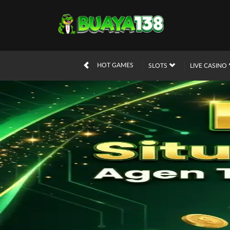
HOT GAMES
SLOTS
LIVE CASINO