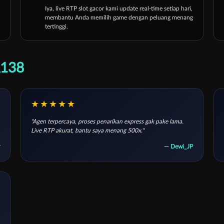
Iya, live RTP slot gacor kami update real-time setiap hari,
membantu Anda memilih game dengan peluang menang
tertinggi.
A138
★★★★★
"Agen terpercaya, proses penarikan express gak pake lama.
Live RTP akurat, bantu saya menang 500x."
Dewi_JP