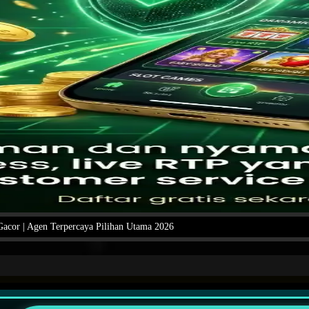
acor | Agen Terpercaya Pilihan Utama 2026