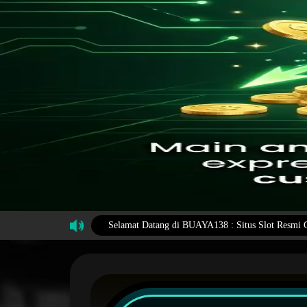
Selamat Datang di BUAYA138 : Situs Slot Resmi G