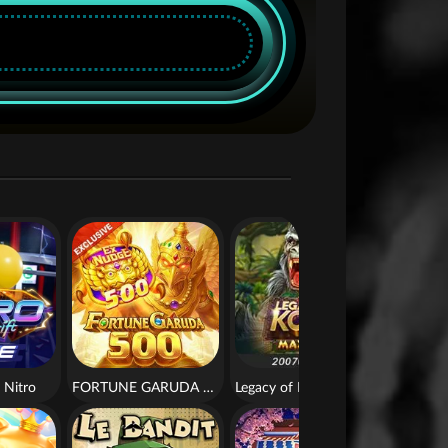
 Nitro
FORTUNE GARUDA 500
Legacy of Kong Maxways