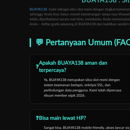
BUAYA138 : Sit
BUAYA138
hadir sebagai situs slot resmi dengan tingkat kemena
sehingga Anda bisa fokus meraih kemenangan tanpa rasa khawatir.
selalu diperbaharui secara real-time, membantu Anda menentukan
Anda – daftar gratis sekarang di BUAYA138 dan buktikan sendiri 
💬 Pertanyaan Umum (FAQ
Apakah BUAYA138 aman dan
terpercaya?
Ya, BUAYA138 merupakan situs slot resmi dengan
sistem keamanan berlapis, enkripsi SSL, dan
perlindungan data pengguna. Kami telah dipercaya
ribuan member sejak 2026.
Bisa main lewat HP?
Sangat bisa. BUAYA138 mobile friendly, akses lancar via