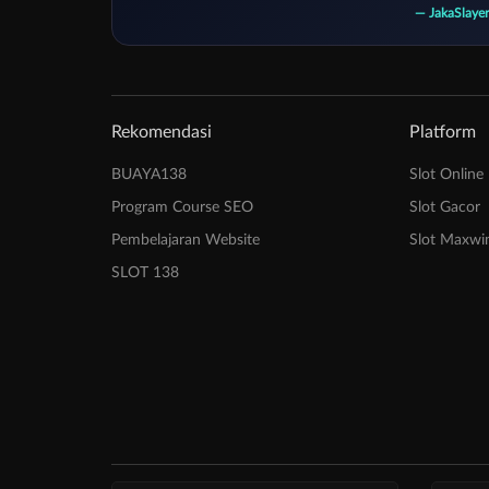
JakaSlayer
Rekomendasi
Platform
BUAYA138
Slot Online
Program Course SEO
Slot Gacor
Pembelajaran Website
Slot Maxwi
SLOT 138