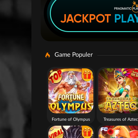
JACKPOT
PLA
Game Populer
Fortune of Olympus
Treasures of Azte