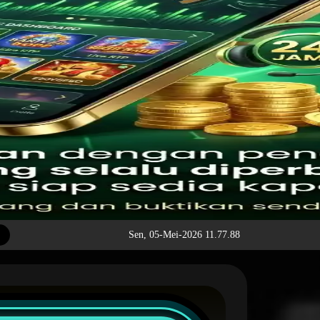
Sen, 05-Mei-2026 11.77.88